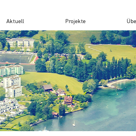
Aktuell
Projekte
Übe
chaft
News
Verkehr
Gesell
V
ation-
Veranstaltungen
ILMA+
Care 
O
box
Infoletter
Langsamverkehr
Silver
Po
ft
Fachberichte
Gemei
M
lnetz
Doing 
K
für KMU
K
ft der Gas-
struktur
l
ation
ystem