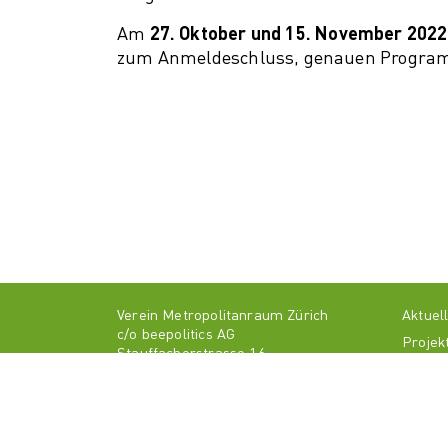
Am
27. Oktober und 15. November 2022
zum Anmeldeschluss, genauen Programm
Verein Metropolitanraum Zürich
Aktuel
c/o beepolitics AG
Projek
Stauffacherstrasse 16
Über u
8004 Zürich
Medie
info@metropolitanraum-zuerich.ch
+41 58 206 10 37