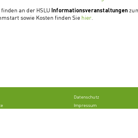
finden an der HSLU
Informationsveranstaltungen
zum
start sowie Kosten finden Sie
hier
.
l
Datenschutz
te
Impressum
ns
n