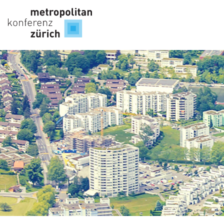
Wirts
Innov
Sand
Zukun
Vertei
SAT 
Zukun
Infra
Digita
Innov
Ecos