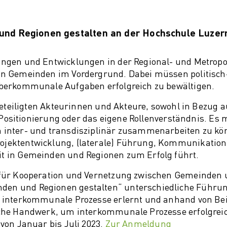
turwandel
tailhandel
d Regionen gestalten an der Hochschule Luzern 
ngen und Entwicklungen in der Regional- und Metrop
n Gemeinden im Vordergrund. Dabei müssen politisch-
berkommunale Aufgaben erfolgreich zu bewältigen.
beteiligten Akteurinnen und Akteure, sowohl in Bezug a
e Positionierung oder das eigene Rollenverständnis. E
inter- und transdisziplinär zusammenarbeiten zu könn
ektentwicklung, (laterale) Führung, Kommunikation, 
 in Gemeinden und Regionen zum Erfolg führt.
für Kooperation und Vernetzung zwischen Gemeinden 
n und Regionen gestalten“ unterschiedliche Führun
 interkommunale Prozesse erlernt und anhand von Bei
che Handwerk, um interkommunale Prozesse erfolgreich
von Januar bis Juli 2023.
Zur Anmeldung