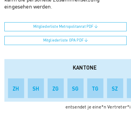
kann die personelle Zusammensetzung
eingesehen werden.
Mitgliederliste Metropolitanrat PDF
Mitgliederliste OPA PDF
KANTONE
ZH
SH
ZG
SG
TG
SZ
entsendet je eine*n Vertreter*