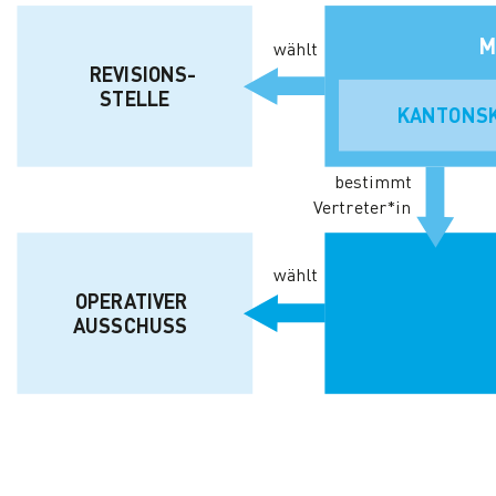
M
wählt
REVISIONS-
STELLE
KANTONS
bestimmt
Vertreter*in
wählt
OPERATIVER
AUSSCHUSS