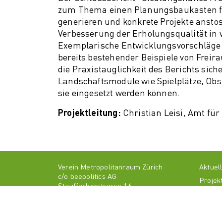
zum Thema einen Planungsbaukasten fü
generieren und konkrete Projekte anstoss
Verbesserung der Erholungsqualität in 
Exemplarische Entwicklungsvorschläge a
bereits bestehender Beispiele von Freir
die Praxistauglichkeit des Berichts sich
Landschaftsmodule wie Spielplätze, Obs
sie eingesetzt werden können.
Projektleitung:
Christian Leisi, Amt f
Verein Metropolitanraum Zürich
Aktuel
c/o beepolitics AG
Projek
Stauffacherstrasse 16
Über u
8004 Zürich
Medie
info@metropolitanraum-zuerich.ch