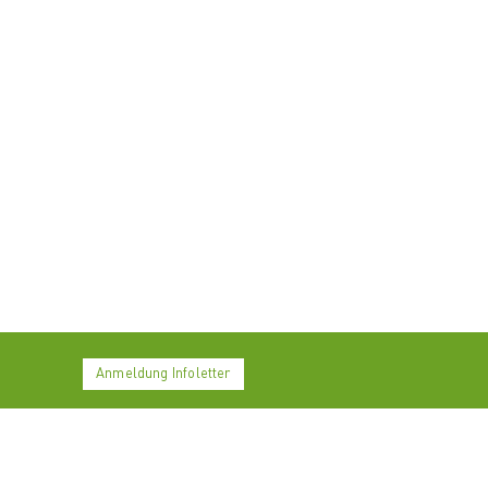
Anmeldung Infoletter
LinkedIn
Facebook
Twitter
YouTube