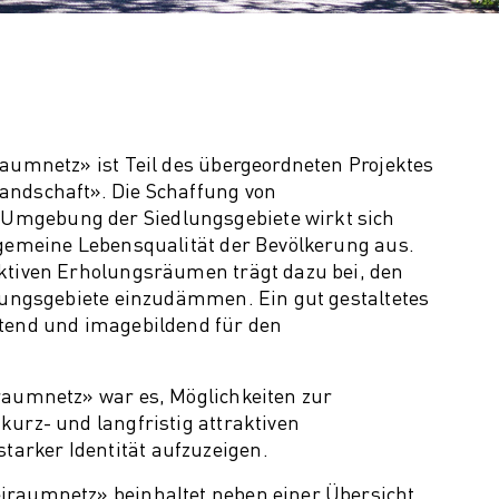
Strukturwandel
im Detailhandel
raumnetz» ist Teil des übergeordneten Projektes
andschaft». Die Schaffung von
Umgebung der Siedlungsgebiete wirkt sich
lgemeine Lebensqualität der Bevölkerung aus.
aktiven Erholungsräumen trägt dazu bei, den
olungsgebiete einzudämmen. Ein gut gestaltetes
ftend und imagebildend für den
iraumnetz» war es, Möglichkeiten zur
kurz- und langfristig attraktiven
arker Identität aufzuzeigen.
iraumnetz» beinhaltet neben einer Übersicht