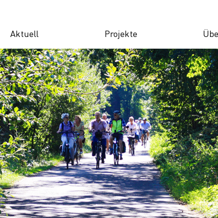
Aktuell
Projekte
Übe
News
Wirtschaft
V
Veranstaltungen
Innovation-
O
Sandbox
Infoletter
Po
Zukunft
Fachberichte
M
Verteilnetz
K
SAT für KMU
K
Zukunft der Gas-
Infrastruktur
Digital
Innovation
Ecosystem