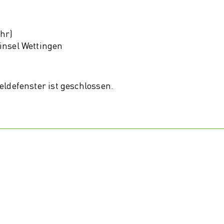
turwandel
tailhandel
Uhr)
insel Wettingen
eldefenster ist geschlossen.