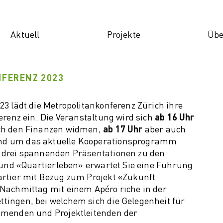
Aktuell
Projekte
Übe
chaft
News
Verkehr
Gesell
V
FERENZ 2023
ation-
Veranstaltungen
ILMA+
Care 
O
box
Infoletter
Langsamverkehr
Silver
Po
3 lädt die Metropolitankonferenz Zürich ihre
ft
erenz ein. Die Veranstaltung wird sich
Fachberichte
ab 16 Uhr
Gemei
M
lnetz
uch den Finanzen widmen,
ab 17 Uhr
aber auch
Doing 
K
nd um das aktuelle Kooperationsprogramm
für KMU
K
 drei spannenden Präsentationen zu den
ft der Gas-
 und «Quartierleben» erwartet Sie eine Führung
struktur
rtier mit Bezug zum Projekt «Zukunft
l
Nachmittag mit einem Apéro riche in der
ation
ingen, bei welchem sich die Gelegenheit für
ystem
hmenden und Projektleitenden der