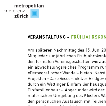
Wirts
VERANSTALTUNG –
FRÜHJAHRSKON
Innov
Sand
Am späteren Nachmittag des 15. Juni 202
Zukun
Mitglieder zur jährlichen Frühjahrskonf
Vertei
den formalen Vereinsgeschäften wie a
ein abwechslungsreiches Programm ru
SAT 
«Demografischer Wandel» bieten. Nebst
Zukun
Projekten «Care Resco», «Silver Bridge»
Infra
durch ein Wettinger Einfamilienhausqua
Digita
Einfamilienhaus». Abgerundet wird der 
Innov
malerischen Umgebung des Klosters Wett
Ecos
den persönlichen Austausch mit Teilne