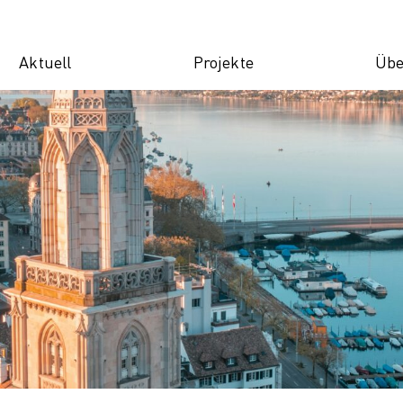
Aktuell
Projekte
Übe
News
Wirtschaft
V
Veranstaltungen
Innovation-
O
Sandbox
Infoletter
Po
Zukunft
Fachberichte
M
Verteilnetz
K
SAT für KMU
K
Zukunft der Ga
Infrastruktur
Digital
Innovation
Ecosystem